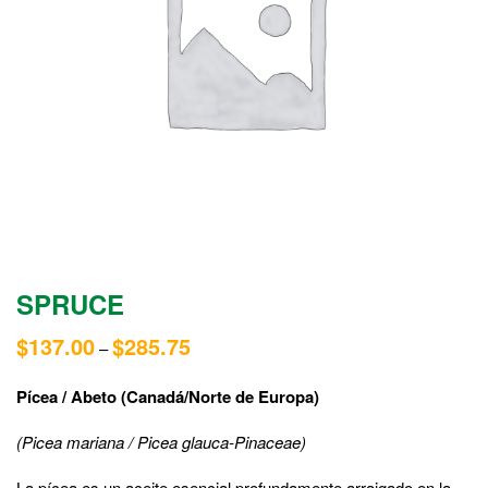
SPRUCE
$
137.00
$
285.75
–
Pícea / Abeto (Canadá/Norte de Europa)
(Picea mariana / Picea glauca-Pinaceae)
La pícea es un aceite esencial profundamente arraigado en la