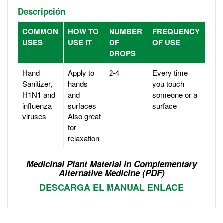
Descripción
COMMON
HOW TO
NUMBER
FREQUENCY
USES
USE IT
OF
OF USE
DROPS
Hand
Apply to
2-4
Every time
Sanitizer,
hands
you touch
H1N1 and
and
someone or a
influenza
surfaces
surface
viruses
Also great
for
relaxation
Medicinal Plant Material in Complementary
Alternative Medicine (PDF)
DESCARGA EL MANUAL ENLACE